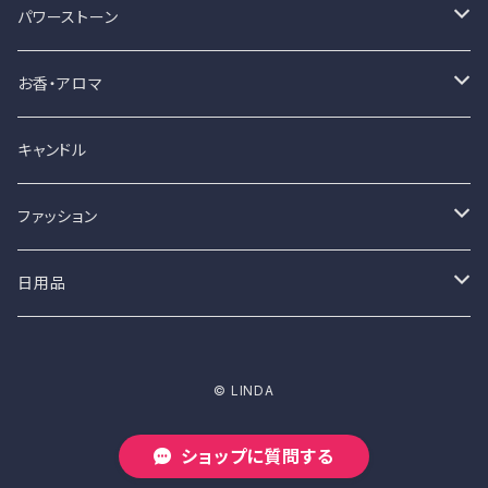
ハンドメイド
パワーストーン
ペンダント
レディーメード
ハンドメイド
お香・アロマ
ブレスレット
バングル
ブレスレット
お香
キャンドル
ペンダント
ペンダント
スティックタイプ
ファッション
名刺香
パンツスタイル
日用品
オーバーオール
トップス
食器・マグカップ
© LINDA
ジーンズ
キャミソール
マグカップ
帽子
ショップに質問する
スカート
ロングTシャツ
ハンチング