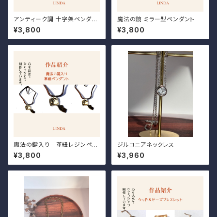
アンティーク調 十字架ペンダン
魔法の鏡 ミラー型ペンダント
ト
¥3,800
¥3,800
魔法の鍵入り 革紐レジンペン
ジルコニアネックレス
ダント
¥3,800
¥3,960