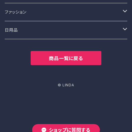
ペンダント
ペンダント
スティックタイプ
ファッション
名刺香
パンツスタイル
日用品
オーバーオール
トップス
食器・マグカップ
商品一覧に戻る
ジーンズ
キャミソール
マグカップ
帽子
スカート
ロングTシャツ
ハンチング
© LINDA
ハーフジーンズ
ノースリーブ
Ｔシャツ
ショップに質問する