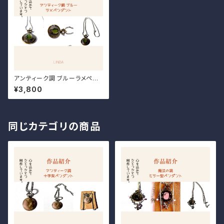
アンティーク調 ブルーラメペン
ダント
¥3,800
同じカテゴリの商品