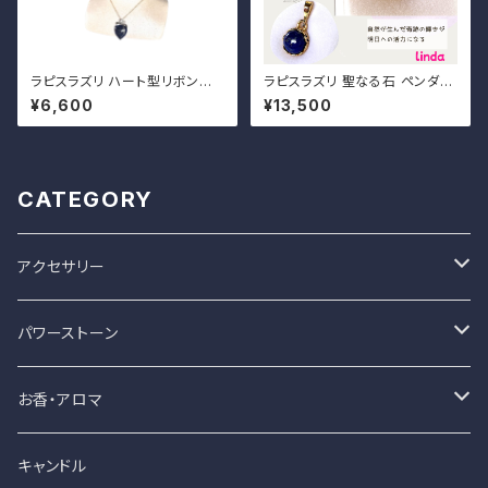
ラピスラズリ ハート型リボンペ
ラピスラズリ 聖なる石 ペンダン
ンダント
ト
¥6,600
¥13,500
CATEGORY
アクセサリー
ハンドメイド
パワーストーン
ペンダント
レディーメード
ハンドメイド
お香・アロマ
ブレスレット
バングル
ブレスレット
お香
キャンドル