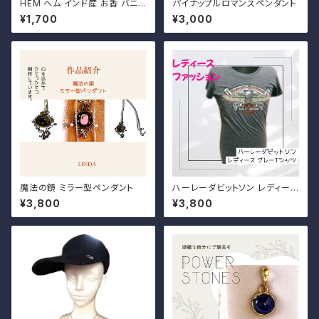
HEM ヘム インド産 お香 バニラ
パイナップルロマンスペンダント
香
¥1,700
¥3,000
魔法の鏡 ミラー型ペンダント
ハーレーダビットソン レディース
用 グレーTシャツ
¥3,800
¥3,800