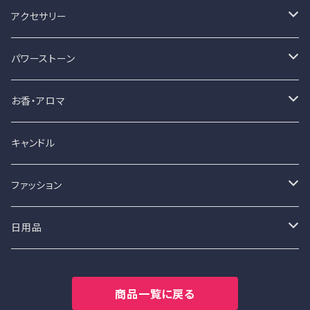
アクセサリー
ハンドメイド
パワーストーン
ペンダント
レディーメード
ハンドメイド
お香・アロマ
ブレスレット
バングル
ブレスレット
お香
キャンドル
ペンダント
ペンダント
スティックタイプ
ファッション
名刺香
パンツスタイル
日用品
オーバーオール
トップス
食器・マグカップ
商品一覧に戻る
ジーンズ
キャミソール
マグカップ