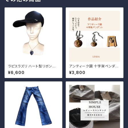
ラピスラズリ ハート型リボンペ
アンティーク調 十字架ペンダン
ンダント
ト
¥6,600
¥3,800